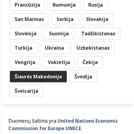
Prancūzija
Rumunija
Rusija
San Marinas
Serbija
Slovakija
Slovėnija
Suomija
Tadžikistanas
Turkija
Ukraina
Uzbekistanas
Vengrija
Vokietija
Čekija
Šiaurės Makedonija
Švedija
Šveicarija
Duomenų šaltinis yra
United Nations Economic
Commission for Europe UNECE
.