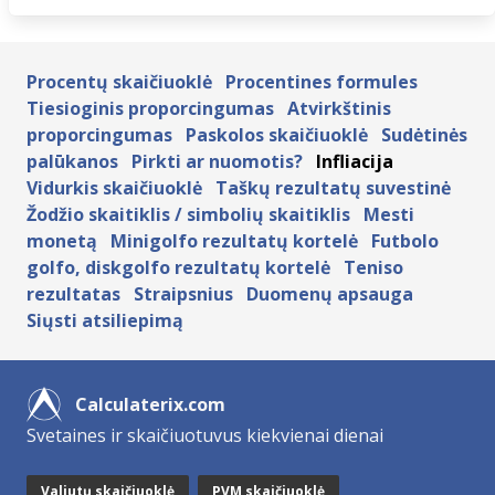
Procentų skaičiuoklė
Procentines formules
Tiesioginis proporcingumas
Atvirkštinis
proporcingumas
Paskolos skaičiuoklė
Sudėtinės
palūkanos
Pirkti ar nuomotis?
Infliacija
Vidurkis skaičiuoklė
Taškų rezultatų suvestinė
Žodžio skaitiklis / simbolių skaitiklis
Mesti
monetą
Minigolfo rezultatų kortelė
Futbolo
golfo, diskgolfo rezultatų kortelė
Teniso
rezultatas
Straipsnius
Duomenų apsauga
Siųsti atsiliepimą
Calculaterix.com
Svetaines ir skaičiuotuvus kiekvienai dienai
Valiutų skaičiuoklė
PVM skaičiuoklė