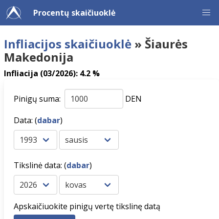
Procentų skaičiuoklė
Infliacijos skaičiuoklė
» Šiaurės
Makedonija
Infliacija (03/2026): 4.2 %
Pinigų suma:
DEN
Data: (
dabar
)
Tikslinė data: (
dabar
)
Apskaičiuokite pinigų vertę tikslinę datą