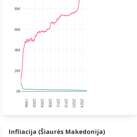
8k€
6k€
4k€
2k€
0€
1996
2000
2004
2008
2012
2016
2020
2024
Infliacija (Šiaurės Makedonija)