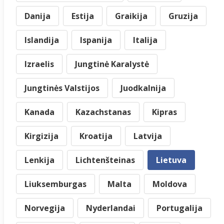
Danija
Estija
Graikija
Gruzija
Islandija
Ispanija
Italija
Izraelis
Jungtinė Karalystė
Jungtinės Valstijos
Juodkalnija
Kanada
Kazachstanas
Kipras
Kirgizija
Kroatija
Latvija
Lenkija
Lichtenšteinas
Lietuva
Liuksemburgas
Malta
Moldova
Norvegija
Nyderlandai
Portugalija