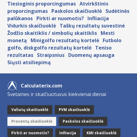
Tiesioginis proporcingumas
Atvirkštinis
proporcingumas
Paskolos skaičiuoklė
Sudėtinės
palūkanos
Pirkti ar nuomotis?
Infliacija
Vidurkis skaičiuoklė
Taškų rezultatų suvestinė
Žodžio skaitiklis / simbolių skaitiklis
Mesti
monetą
Minigolfo rezultatų kortelė
Futbolo
golfo, diskgolfo rezultatų kortelė
Teniso
rezultatas
Straipsnius
Duomenų apsauga
Siųsti atsiliepimą
Calculaterix.com
Svetaines ir skaičiuotuvus kiekvienai dienai
Valiutų skaičiuoklė
PVM skaičiuoklė
Procentų skaičiuoklė
Paskolos skaičiuoklė
Pirkti ar nuomotis?
Infliacija
KMI skaičiuoklė