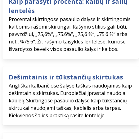
Kaip parašyti procentą: kalbų ir šalių
lentelės
Procentai skirtingose pasaulio dalyse ir skirtingomis
kalbomis rašomi skirtingai. Rašymo stilius gali būti,
pavyzdžiui, „75,6%“, „75.6%“, „75,6 %“, „75.6 %“ arba
net „%75.6“. Žr. rašymo taisykles lentelėse, kuriose
išvardytos beveik visos pasaulio šalys ir kalbos.
Dešimtainis ir tūkstančių skirtukas
Angliškai kalbančiose šalyse taškas naudojamas kaip
dešimtainis skirtukas. Europiečiai įprastai naudoja
kablelį. Skirtingose ​​pasaulio dalyse kaip tūkstančių
skirtukai naudojami taškas, kablelis arba tarpas.
Kiekvienos šalies praktiką rasite lentelėje.