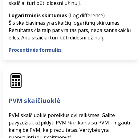
skaičiai turi būti didesni už nulį.
Logaritminis skirtumas
(Log difference)
Šis skaičiavimas yra skaičių logaritmų skirtumas.
Rezultatas čia taip pat yra tas pats, nepaisant skaičių
eilės. Abu skaičiai turi būti didesni už nulį.
Procentinės formulės
PVM skaičiuoklė
PVM skaičiuoklė poreikius dvi reikšmes. Galite
pavyzdžiui, užpildyti PVM % ir kaina su PVM - ir gauti
kainą be PVM, kaip rezultatas. Vertybės yra
suapvalinti (du skaitmenys).