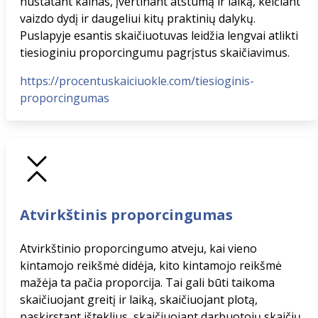
nustatant kainas, įvertinant atstumą ir laiką, keičiant
vaizdo dydį ir daugeliui kitų praktinių dalykų.
Puslapyje esantis skaičiuotuvas leidžia lengvai atlikti
tiesioginiu proporcingumu pagrįstus skaičiavimus.
https://procentuskaiciuokle.com/tiesioginis-
proporcingumas
Atvirkštinis proporcingumas
Atvirkštinio proporcingumo atveju, kai vieno
kintamojo reikšmė didėja, kito kintamojo reikšmė
mažėja ta pačia proporcija. Tai gali būti taikoma
skaičiuojant greitį ir laiką, skaičiuojant plotą,
paskirstant išteklius, skaičiuojant darbuotojų skaičių