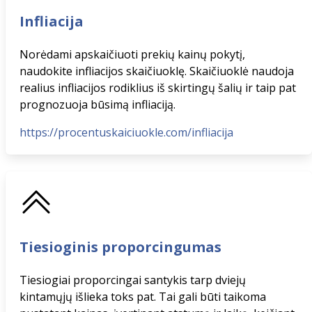
Infliacija
Norėdami apskaičiuoti prekių kainų pokytį,
naudokite infliacijos skaičiuoklę. Skaičiuoklė naudoja
realius infliacijos rodiklius iš skirtingų šalių ir taip pat
prognozuoja būsimą infliaciją.
https://procentuskaiciuokle.com/infliacija
Tiesioginis proporcingumas
Tiesiogiai proporcingai santykis tarp dviejų
kintamųjų išlieka toks pat. Tai gali būti taikoma