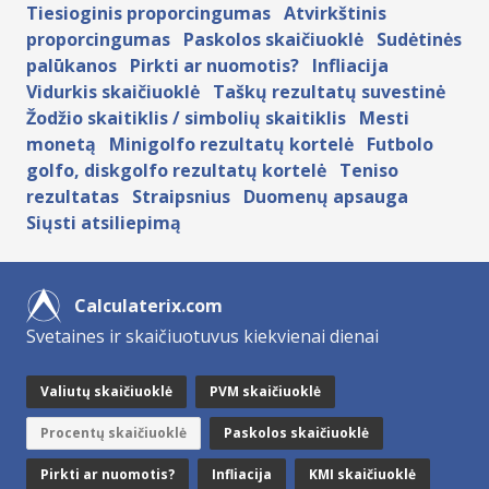
Tiesioginis proporcingumas
Atvirkštinis
proporcingumas
Paskolos skaičiuoklė
Sudėtinės
palūkanos
Pirkti ar nuomotis?
Infliacija
Vidurkis skaičiuoklė
Taškų rezultatų suvestinė
Žodžio skaitiklis / simbolių skaitiklis
Mesti
monetą
Minigolfo rezultatų kortelė
Futbolo
golfo, diskgolfo rezultatų kortelė
Teniso
rezultatas
Straipsnius
Duomenų apsauga
Siųsti atsiliepimą
Calculaterix.com
Svetaines ir skaičiuotuvus kiekvienai dienai
Valiutų skaičiuoklė
PVM skaičiuoklė
Procentų skaičiuoklė
Paskolos skaičiuoklė
Pirkti ar nuomotis?
Infliacija
KMI skaičiuoklė