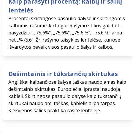
Kaip parašyti procentą: kalbų ir šalių
lentelės
Procentai skirtingose pasaulio dalyse ir skirtingomis
kalbomis rašomi skirtingai. Rašymo stilius gali būti,
pavyzdžiui, „75,6%“, „75.6%“, „75,6 %“, „75.6 %“ arba
net „%75.6“. Žr. rašymo taisykles lentelėse, kuriose
išvardytos beveik visos pasaulio šalys ir kalbos.
Dešimtainis ir tūkstančių skirtukas
Angliškai kalbančiose šalyse taškas naudojamas kaip
dešimtainis skirtukas. Europiečiai įprastai naudoja
kablelį. Skirtingose ​​pasaulio dalyse kaip tūkstančių
skirtukai naudojami taškas, kablelis arba tarpas.
Kiekvienos šalies praktiką rasite lentelėje.