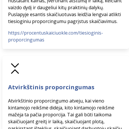
nustatant kainas, įvertinant atstumą ir laiką, keičiant
vaizdo dydį ir daugeliui kitų praktinių dalykų.
Puslapyje esantis skaičiuotuvas leidžia lengvai atlikti
tiesioginiu proporcingumu pagrįstus skaičiavimus.
https://procentuskaiciuokle.com/tiesioginis-
proporcingumas
Atvirkštinis proporcingumas
Atvirkštinio proporcingumo atveju, kai vieno
kintamojo reikšmė didėja, kito kintamojo reikšmė
mažėja ta pačia proporcija. Tai gali būti taikoma
skaičiuojant greitį ir laiką, skaičiuojant plotą,
paskirstant išteklius, skaičiuojant darbuotojų skaičių