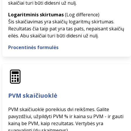
skaičiai turi būti didesni už nulį.
Logaritminis skirtumas
(Log difference)
Šis skaičiavimas yra skaičių logaritmų skirtumas.
Rezultatas čia taip pat yra tas pats, nepaisant skaičių
eilės. Abu skaičiai turi būti didesni už nulį.
Procentinės formulės
PVM skaičiuoklė
PVM skaičiuoklė poreikius dvi reikšmes. Galite
pavyzdžiui, užpildyti PVM % ir kaina su PVM - ir gauti
kainą be PVM, kaip rezultatas. Vertybės yra
suapvalinti (du skaitmenys).