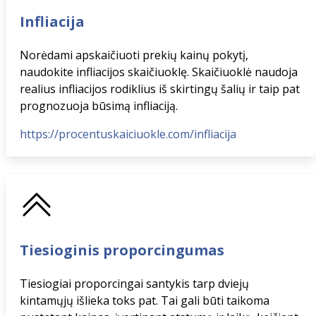
Infliacija
Norėdami apskaičiuoti prekių kainų pokytį,
naudokite infliacijos skaičiuoklę. Skaičiuoklė naudoja
realius infliacijos rodiklius iš skirtingų šalių ir taip pat
prognozuoja būsimą infliaciją.
https://procentuskaiciuokle.com/infliacija
Tiesioginis proporcingumas
Tiesiogiai proporcingai santykis tarp dviejų
kintamųjų išlieka toks pat. Tai gali būti taikoma