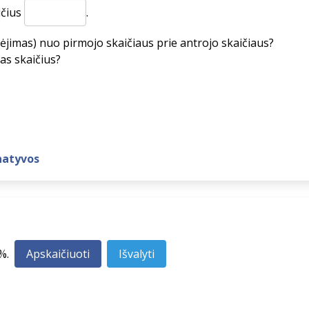
ičius
.
ėjimas) nuo pirmojo skaičiaus prie antrojo skaičiaus?
as skaičius?
natyvos
%.