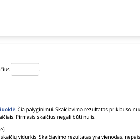
ičius
.
čiuoklė
. Čia palyginimui. Skaičiavimo rezultatas priklauso nuo 
ičiais. Pirmasis skaičius negali būti nulis.
e)
skaičių vidurkis. Skaičiavimo rezultatas yra vienodas, nepais