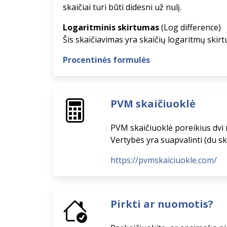
skaičiai turi būti didesni už nulį.
Logaritminis skirtumas
(Log difference)
Šis skaičiavimas yra skaičių logaritmų skirtu
Procentinės formulės
PVM skaičiuoklė
PVM skaičiuoklė poreikius dvi r
Vertybės yra suapvalinti (du s
https://pvmskaiciuokle.com/
Pirkti ar nuomotis?