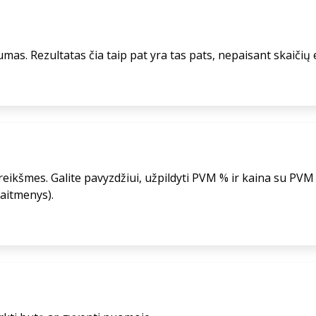
mas. Rezultatas čia taip pat yra tas pats, nepaisant skaičių ei
eikšmes. Galite pavyzdžiui, užpildyti PVM % ir kaina su PVM 
kaitmenys).