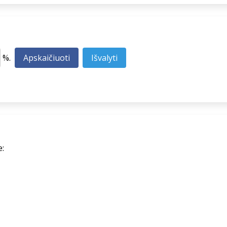
%.
e: