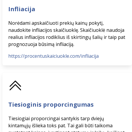
Infliacija
Norėdami apskaičiuoti prekių kainų pokytį,
naudokite infliacijos skaičiuoklę. Skaičiuoklė naudoja
realius infliacijos rodiklius iš skirtingų šalių ir taip pat
prognozuoja būsimą infliaciją.
https://procentuskaiciuokle.com/infliacija
Tiesioginis proporcingumas
Tiesiogiai proporcingai santykis tarp dviejų
kintamųjų išlieka toks pat. Tai gali būti taikoma