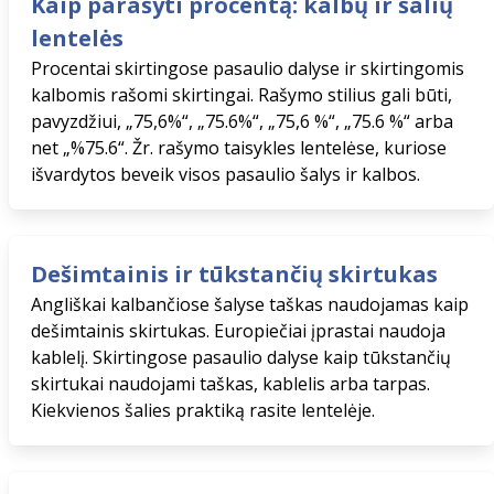
Kaip parašyti procentą: kalbų ir šalių
lentelės
Procentai skirtingose pasaulio dalyse ir skirtingomis
kalbomis rašomi skirtingai. Rašymo stilius gali būti,
pavyzdžiui, „75,6%“, „75.6%“, „75,6 %“, „75.6 %“ arba
net „%75.6“. Žr. rašymo taisykles lentelėse, kuriose
išvardytos beveik visos pasaulio šalys ir kalbos.
Dešimtainis ir tūkstančių skirtukas
Angliškai kalbančiose šalyse taškas naudojamas kaip
dešimtainis skirtukas. Europiečiai įprastai naudoja
kablelį. Skirtingose ​​pasaulio dalyse kaip tūkstančių
skirtukai naudojami taškas, kablelis arba tarpas.
Kiekvienos šalies praktiką rasite lentelėje.