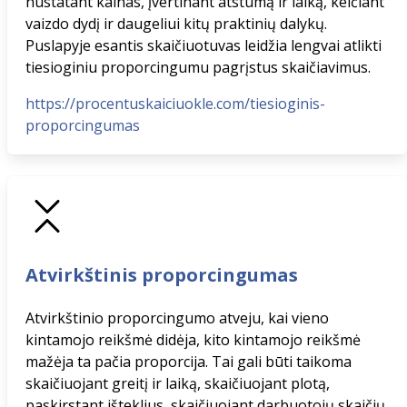
nustatant kainas, įvertinant atstumą ir laiką, keičiant
vaizdo dydį ir daugeliui kitų praktinių dalykų.
Puslapyje esantis skaičiuotuvas leidžia lengvai atlikti
tiesioginiu proporcingumu pagrįstus skaičiavimus.
https://procentuskaiciuokle.com/tiesioginis-
proporcingumas
Atvirkštinis proporcingumas
Atvirkštinio proporcingumo atveju, kai vieno
kintamojo reikšmė didėja, kito kintamojo reikšmė
mažėja ta pačia proporcija. Tai gali būti taikoma
skaičiuojant greitį ir laiką, skaičiuojant plotą,
paskirstant išteklius, skaičiuojant darbuotojų skaičių