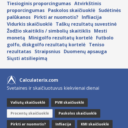
Tiesioginis proporcingumas
Atvirkštinis
proporcingumas
Paskolos skaičiuoklė
Sudėtinės
palūkanos
Pirkti ar nuomotis?
Infliacija
Vidurkis skaičiuoklė
Taškų rezultatų suvestinė
Žodžio skaitiklis / simbolių skaitiklis
Mesti
monetą
Minigolfo rezultatų kortelė
Futbolo
golfo, diskgolfo rezultatų kortelė
Teniso
rezultatas
Straipsnius
Duomenų apsauga
Siųsti atsiliepimą
Calculaterix.com
Svetaines ir skaičiuotuvus kiekvienai dienai
Valiutų skaičiuoklė
PVM skaičiuoklė
Procentų skaičiuoklė
Paskolos skaičiuoklė
Pirkti ar nuomotis?
Infliacija
KMI skaičiuoklė