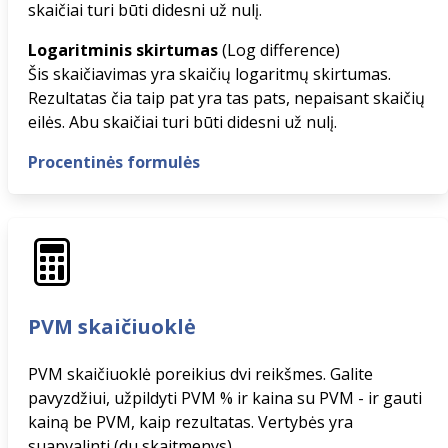
skaičiai turi būti didesni už nulį.
Logaritminis skirtumas
(Log difference)
Šis skaičiavimas yra skaičių logaritmų skirtumas.
Rezultatas čia taip pat yra tas pats, nepaisant skaičių
eilės. Abu skaičiai turi būti didesni už nulį.
Procentinės formulės
PVM skaičiuoklė
PVM skaičiuoklė poreikius dvi reikšmes. Galite
pavyzdžiui, užpildyti PVM % ir kaina su PVM - ir gauti
kainą be PVM, kaip rezultatas. Vertybės yra
suapvalinti (du skaitmenys).